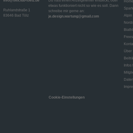
info@skiclub-toelz.de
Du hast einen Anzeigefehler entdeckt, oder
Hom
etwas funktioniert nicht so wie es soll. Dann
Spart
Ruhlandstraße 1
schreibe mir gerne an:
83646 Bad Tölz
Alpin
je.design.wartung@gmail.com
Nordi
Biath
Frees
Konta
Über
Beitr
Infos 
Mitgl
Daten
Impr
Cookie-Einstellungen