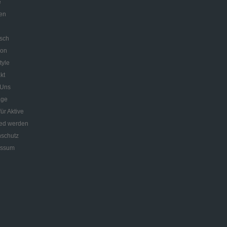
e
en
sch
lon
tyle
kt
 Uns
äge
für Aktive
ied werden
schutz
essum