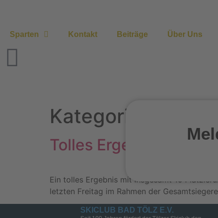
Sparten
Kontakt
Beiträge
Über Uns
Kategorie:
Alpin
Mel
Tolles Ergebnis bei d
Ein tolles Ergebnis mit insgesamt 10 Platzie
letzten Freitag im Rahmen der Gesamtsiegereh
SKICLUB BAD TÖLZ E.V.