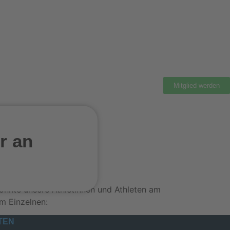
Mitglied werden
r an
des SVO
konnte unsere Athletinnen und Athleten am
m Einzelnen:
TEN