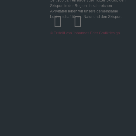
Seit 100 Jahren fördert der Tölzer Skiclub den
Skisport in der Region. In zahlreichen
Aktivitäten leben wir unsere gemeinsame
Leidenschaft für die Natur und den Skisport.
© Erstellt von Johannes Eder Grafikdesign