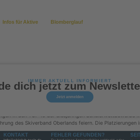
Infos für Aktive
Blomberglauf
IMMER AKTUELL INFORMIERT
de dich jetzt zum Newslette
er Gesamtsiegerehrung Alpin 
Jetzt anmelden
rungen in den TOP 10 der diesjährigen Schülerwettbewerbe 
rung des Skiverband Oberlands feiern. Die Platzierungen i
KONTAKT
FEHLER GEFUNDEN?
SEI