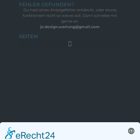
FEHLER GEFUNDEN?
Du hast einen Anzeigefehler entdeckt, oder etwas
funktioniert nicht so wie es soll. Dann schreibe mir
gerne an:
je.design.wartung@gmail.com
SEITEN