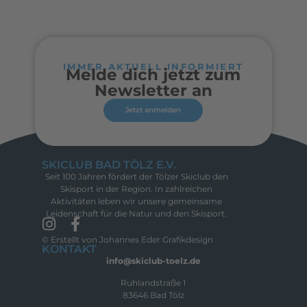
IMMER AKTUELL INFORMIERT
Melde dich jetzt zum
Newsletter an
Jetzt anmelden
SKICLUB BAD TÖLZ E.V.
Seit 100 Jahren fördert der Tölzer Skiclub den
Skisport in der Region. In zahlreichen
Aktivitäten leben wir unsere gemeinsame
Leidenschaft für die Natur und den Skisport.
© Erstellt von Johannes Eder Grafikdesign
KONTAKT
info@skiclub-toelz.de
Ruhlandstraße 1
83646 Bad Tölz