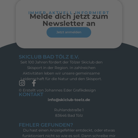
IMMER AKTUELL INFORMIERT
Melde dich jetzt zum
Newsletter an
Jetzt anmelden
SKICLUB BAD TÖLZ E.V.
Seit 100 Jahren fördert der Tölzer Skiclub den
Skisport in der Region. In zahlreichen
Aktivitäten leben wir unsere gemeinsame
Leidenschaft für die Natur und den Skisport.
© Erstellt von Johannes Eder Grafikdesign
KONTAKT
info@skiclub-toelz.de
Ruhlandstraße 1
83646 Bad Tölz
FEHLER GEFUNDEN?
Du hast einen Anzeigefehler entdeckt, oder etwas
funktioniert nicht so wie es soll. Dann schreibe mir