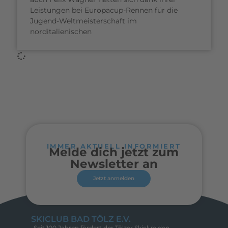
Leistungen bei Europacup-Rennen für die
Jugend-Weltmeisterschaft im
norditalienischen
IMMER AKTUELL INFORMIERT
Melde dich jetzt zum
Newsletter an
Jetzt anmelden
SKICLUB BAD TÖLZ E.V.
Seit 100 Jahren fördert der Tölzer Skiclub den